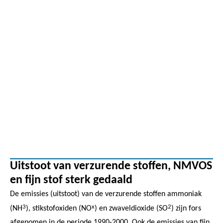
Uitstoot van verzurende stoffen, NMVOS
en fijn stof sterk gedaald
De emissies (uitstoot) van de verzurende stoffen ammoniak
3
x
2
(NH
), stikstofoxiden (NO
) en zwaveldioxide (SO
) zijn fors
afgenomen in de periode 1990-2000. Ook de emissies van fijn