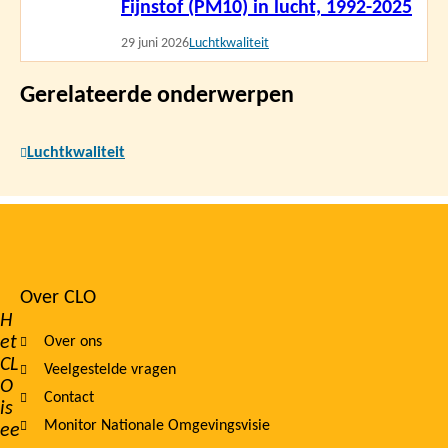
Fijnstof (PM10) in lucht, 1992-2025
meer
29 juni 2026
Luchtkwaliteit
Gerelateerde onderwerpen
Luchtkwaliteit
Over CLO
Footer
H
et
Over ons
navigation
CL
Veelgestelde vragen
O
Contact
is
Monitor Nationale Omgevingsvisie
ee