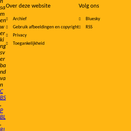
n
Over deze website
Volg ons
sa
m
Archief
Bluesky
en
w
Gebruik afbeeldingen en copyright
RSS
er
Privacy
ki
Toegankelijkheid
ng
sv
er
ba
nd
va
n
C
BS
,
P
BL
,
RI