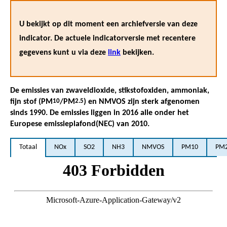
U bekijkt op dit moment een archiefversie van deze
indicator. De actuele indicatorversie met recentere
gegevens kunt u via deze
link
bekijken.
De emissies van zwaveldioxide, stikstofoxiden, ammoniak,
fijn stof (PM
10
/PM
2.5
) en NMVOS zijn sterk afgenomen
sinds 1990. De emissies liggen in 2016 alle onder het
Europese emissieplafond(NEC) van 2010.
Totaal
NOx
SO2
NH3
NMVOS
PM10
PM2