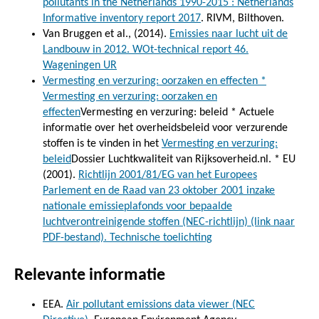
pollutants in the Netherlands 1990-2015 : Netherlands
Informative inventory report 2017
. RIVM, Bilthoven.
Van Bruggen et al., (2014).
Emissies naar lucht uit de
Landbouw in 2012. WOt-technical report 46.
Wageningen UR
Vermesting en verzuring: oorzaken en effecten *
Vermesting en verzuring: oorzaken en
effecten
Vermesting en verzuring: beleid * Actuele
informatie over het overheidsbeleid voor verzurende
stoffen is te vinden in het
Vermesting en verzuring:
beleid
Dossier Luchtkwaliteit van Rijksoverheid.nl. * EU
(2001).
Richtlijn 2001/81/EG van het Europees
Parlement en de Raad van 23 oktober 2001 inzake
nationale emissieplafonds voor bepaalde
luchtverontreinigende stoffen (NEC-richtlijn) (link naar
PDF-bestand).
Technische toelichting
Relevante informatie
EEA.
Air pollutant emissions data viewer (NEC