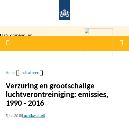
Overslaan
en
naar
de
CLO
Compendium
inhoud
Home
Men
gaan
|
voor de
Leefomgeving
Home
Indicatoren
Kruimelpad
Verzuring en grootschalige
luchtverontreiniging: emissies,
1990 - 2016
5 juli 2018
Luchtkwaliteit