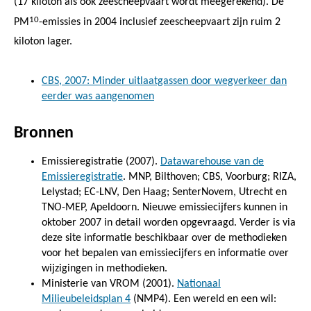
(17 kiloton als ook zeescheepvaart wordt meegerekend). De
10
PM
-emissies in 2004 inclusief zeescheepvaart zijn ruim 2
kiloton lager.
CBS, 2007: Minder uitlaatgassen door wegverkeer dan
eerder was aangenomen
Bronnen
Emissieregistratie (2007).
Datawarehouse van de
Emissieregistratie
. MNP, Bilthoven; CBS, Voorburg; RIZA,
Lelystad; EC-LNV, Den Haag; SenterNovem, Utrecht en
TNO-MEP, Apeldoorn. Nieuwe emissiecijfers kunnen in
oktober 2007 in detail worden opgevraagd. Verder is via
deze site informatie beschikbaar over de methodieken
voor het bepalen van emissiecijfers en informatie over
wijzigingen in methodieken.
Ministerie van VROM (2001).
Nationaal
Milieubeleidsplan 4
(NMP4). Een wereld en een wil: