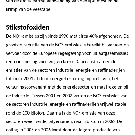
van de emissiearme aanwending van dierlijke mest en de
krimp van de veestapel.
Stikstofoxiden
x
De NO
-emissies zijn sinds 1990 met circa 40% afgenomen. De
x
grootste reductie van de NO
-emissies is bereikt bij verkeer en
vervoer door de Europese regelgeving voor uitlaatgasemissies
(euronormering voor wegverkeer). Daarnaast namen de
emissies van de sectoren industrie, energie en raffinaderijen
tot circa 2001 af door energiebesparing bij bedrijven, het
verzuringsconvenant met de energiesector en maatregelen bij
x
de industrie. Tussen 2001 en 2003 waren de NO
-emissies van
de sectoren industrie, energie en raffinaderijen vrijwel stabiel
x
rond de 100 kiloton. Daarna is de NO
-emissie van deze
sectoren weer verder afgenomen, naar 86 kton in 2006. De
daling in 2005 en 2006 komt door de lagere productie van