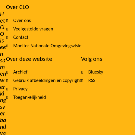
Over CLO
Footer
H
et
Over ons
navigation
CL
Veelgestelde vragen
O
Contact
is
Monitor Nationale Omgevingsvisie
ee
n
Over deze website
Volg ons
sa
m
Archief
Bluesky
en
w
Gebruik afbeeldingen en copyright
RSS
er
Privacy
ki
Toegankelijkheid
ng
sv
er
ba
nd
va