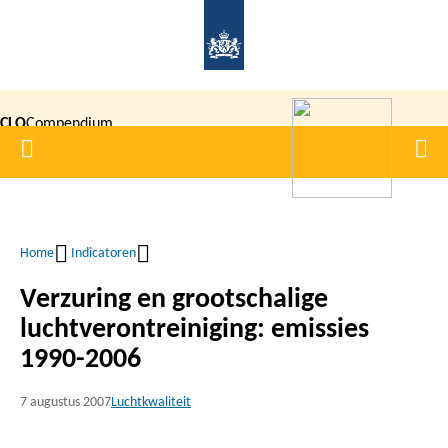
Overslaan
en
naar
de
CLO
Compendium
inhoud
Home
Men
gaan
|
voor de
Leefomgeving
Home
Indicatoren
Kruimelpad
Verzuring en grootschalige
luchtverontreiniging: emissies
1990-2006
7 augustus 2007
Luchtkwaliteit