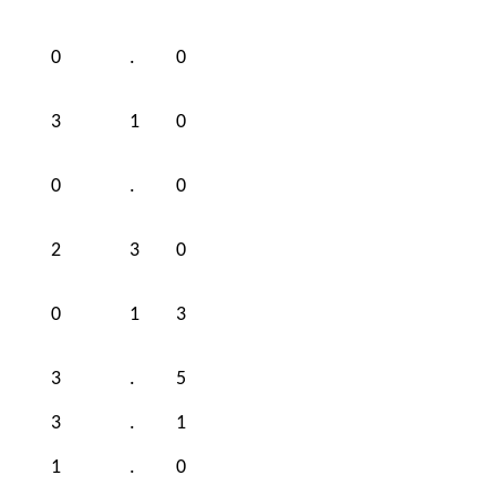
0
.
0
3
1
0
0
.
0
2
3
0
0
1
3
3
.
5
3
.
1
1
.
0