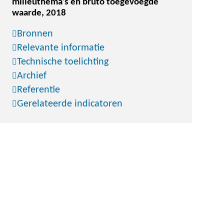
milieuthema's en bruto toegevoegde
waarde, 2018
Bronnen
Relevante informatie
Technische toelichting
Archief
Referentie
Gerelateerde indicatoren