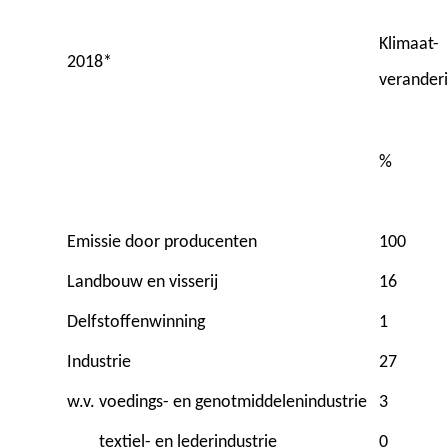
Klimaat-
2018*
verander
%
Emissie door producenten
100
Landbouw en visserij
16
Delfstoffenwinning
1
Industrie
27
w.v.
voedings- en genotmiddelenindustrie
3
textiel- en lederindustrie
0