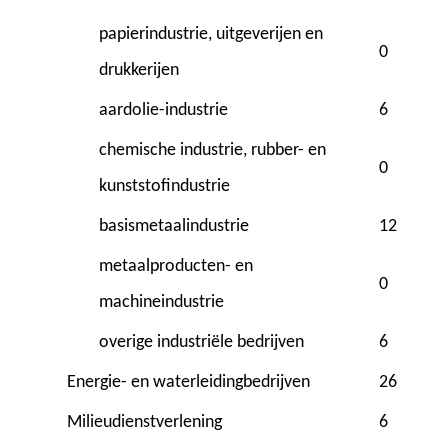
papierindustrie, uitgeverijen en
0
drukkerijen
aardolie-industrie
6
chemische industrie, rubber- en
0
kunststofindustrie
basismetaalindustrie
12
metaalproducten- en
0
machineindustrie
overige industriële bedrijven
6
Energie- en waterleidingbedrijven
26
Milieudienstverlening
6