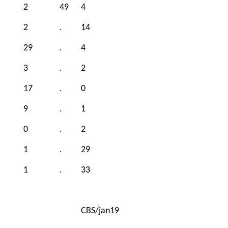
2
49
4
2
.
14
29
.
4
3
.
2
17
.
0
9
.
1
0
.
2
1
.
29
1
.
33
CBS/jan19