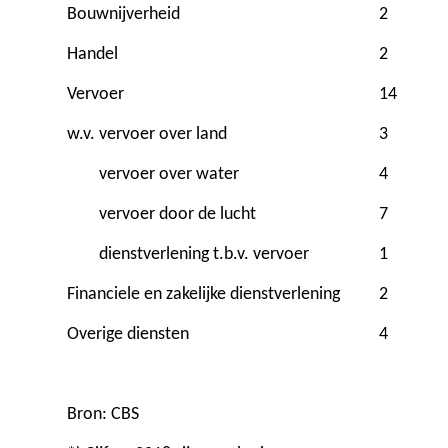
Bouwnijverheid
2
Handel
2
Vervoer
14
w.v.
vervoer over land
3
vervoer over water
4
vervoer door de lucht
7
dienstverlening t.b.v. vervoer
1
Financiele en zakelijke dienstverlening
2
Overige diensten
4
Bron: CBS