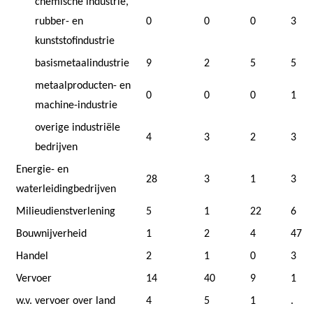
chemische industrie,
rubber- en
0
0
0
3
kunststofindustrie
basismetaalindustrie
9
2
5
5
metaalproducten- en
0
0
0
1
machine-industrie
overige industriële
4
3
2
3
bedrijven
Energie- en
28
3
1
3
waterleidingbedrijven
Milieudienstverlening
5
1
22
6
Bouwnijverheid
1
2
4
47
Handel
2
1
0
3
Vervoer
14
40
9
1
w.v.
vervoer over land
4
5
1
.