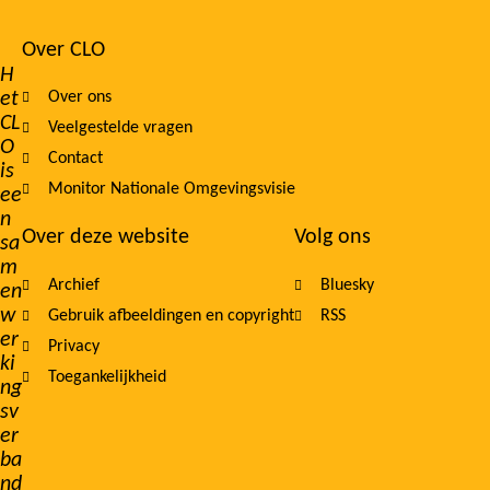
Over CLO
Footer
H
et
Over ons
navigation
CL
Veelgestelde vragen
O
Contact
is
Monitor Nationale Omgevingsvisie
ee
n
Over deze website
Volg ons
sa
m
Archief
Bluesky
en
w
Gebruik afbeeldingen en copyright
RSS
er
Privacy
ki
Toegankelijkheid
ng
sv
er
ba
nd