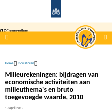
Overslaan
en
naar
de
CLO
Compendium
inhoud
Home
Men
gaan
|
voor de
Leefomgeving
Home
Indicatoren
Kruimelpad
Milieurekeningen: bijdragen van
economische activiteiten aan
milieuthema's en bruto
toegevoegde waarde, 2010
10 april 2012