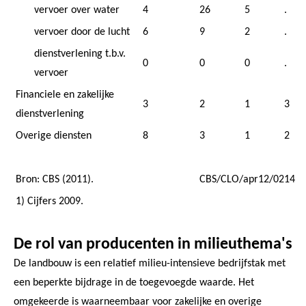
vervoer over water
4
26
5
.
vervoer door de lucht
6
9
2
.
dienstverlening t.b.v.
0
0
0
.
vervoer
Financiele en zakelijke
3
2
1
3
dienstverlening
Overige diensten
8
3
1
2
Bron: CBS (2011).
CBS/CLO/apr12/0214
1) Cijfers 2009.
De rol van producenten in milieuthema's
De landbouw is een relatief milieu-intensieve bedrijfstak met
een beperkte bijdrage in de toegevoegde waarde. Het
omgekeerde is waarneembaar voor zakelijke en overige