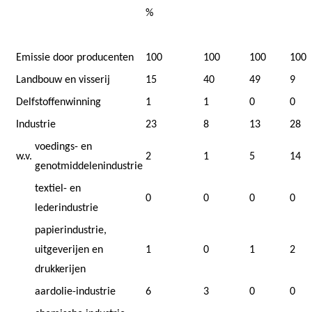
%
Emissie door producenten
100
100
100
100
Landbouw en visserij
15
40
49
9
Delfstoffenwinning
1
1
0
0
Industrie
23
8
13
28
voedings- en
w.v.
2
1
5
14
genotmiddelenindustrie
textiel- en
0
0
0
0
lederindustrie
papierindustrie,
uitgeverijen en
1
0
1
2
drukkerijen
aardolie-industrie
6
3
0
0