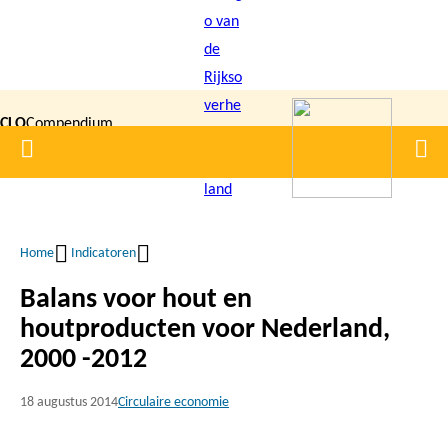
Overslaan
en
naar
de
CLO
Compendium
inhoud
Home
Men
gaan
|
voor de
Leefomgeving
Home
Indicatoren
Kruimelpad
Balans voor hout en
houtproducten voor Nederland,
2000 -2012
18 augustus 2014
Circulaire economie