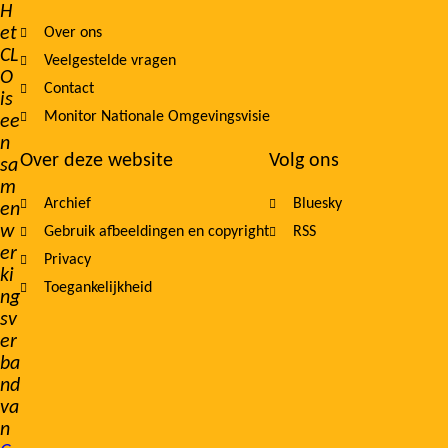
Footer
H
et
Over ons
navigation
CL
Veelgestelde vragen
O
Contact
is
Monitor Nationale Omgevingsvisie
ee
n
Over deze website
Volg ons
sa
m
Archief
Bluesky
en
w
Gebruik afbeeldingen en copyright
RSS
er
Privacy
ki
Toegankelijkheid
ng
sv
er
ba
nd
va
n