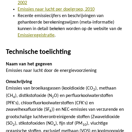
2002
Emissies naar lucht per doelgroep, 2010
Recente emissiecijfers en beschrijvingen van
gehanteerde berekeningswijzen (meta-informatie)
kunnen in detail bekeken worden op de website van de
Emissieregeistratie
.
Technische toelichting
Naam van het gegeven
Emissies naar lucht door de energievoorziening
Omschrijving
Emissies van broeikasgassen (kooldioxide (CO
), methaan
2
(CH
), distikstofoxide (N
O) en perfluorkoolwaterstoffen
4
2
(PFK's), chloorfluorkoolwaterstoffen (CFK's) en
zwavelhexafluoride (SF
)) en NEC-emissies van verzurende en
6
grootschalige luchtverontreinigende stoffen (Zwaveldioxide
(SO
), stikstofoxiden (NO
), fijn stof (PM
), vluchtige
2
x
10
organische stoffen, exclusief methaan (VOS) en koolmonoxide