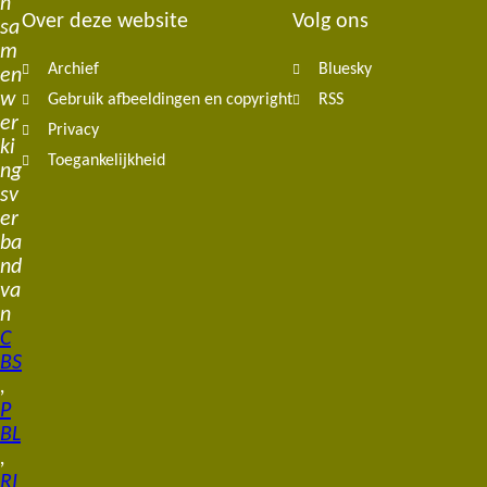
n
Over deze website
Volg ons
sa
m
Archief
Bluesky
en
w
Gebruik afbeeldingen en copyright
RSS
er
Privacy
ki
Toegankelijkheid
ng
sv
er
ba
nd
va
n
C
BS
,
P
BL
,
RI