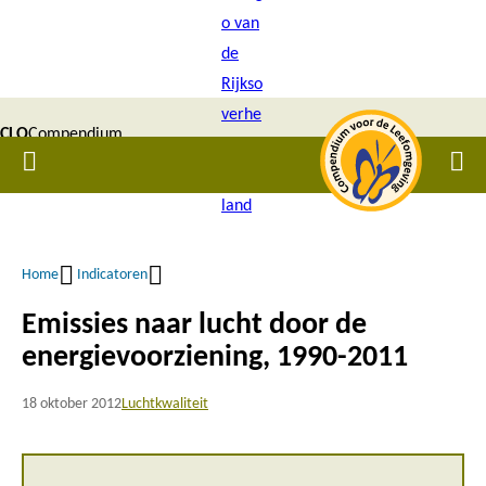
Overslaan
en
naar
de
CLO
Compendium
inhoud
Home
Men
gaan
|
voor de
Leefomgeving
Home
Indicatoren
Kruimelpad
Emissies naar lucht door de
energievoorziening, 1990-2011
18 oktober 2012
Luchtkwaliteit