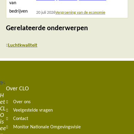
20 juli 2026
Vergroening van de economie
Gerelateerde onderwerpen
Luchtkwaliteit
Over CLO
Footer
H
et
Over ons
navigation
CL
Veelgestelde vragen
O
Contact
is
Monitor Nationale Omgevingsvisie
ee