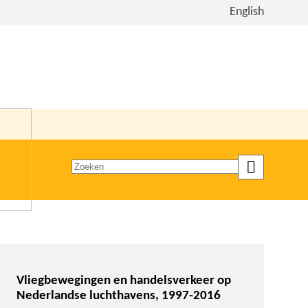
Bekijk
English
de
site
in
het
Engels
Zoeken
op
trefwoord
Vliegbewegingen en handelsverkeer op
Nederlandse luchthavens, 1997-2016