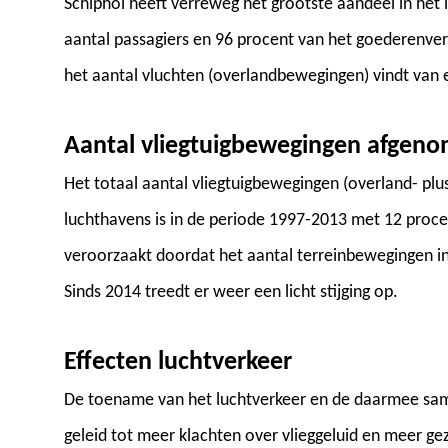
Schiphol heeft verreweg het grootste aandeel in het 
aantal passagiers en 96 procent van het goederenver
het aantal vluchten (overlandbewegingen) vindt van e
Aantal vliegtuigbewegingen afgen
Het totaal aantal vliegtuigbewegingen (overland- pl
luchthavens is in de periode 1997-2013 met 12 proce
veroorzaakt doordat het aantal terreinbewegingen i
Sinds 2014 treedt er weer een licht stijging op.
Effecten luchtverkeer
De toename van het luchtverkeer en de daarmee sa
geleid tot meer klachten over vlieggeluid en meer g