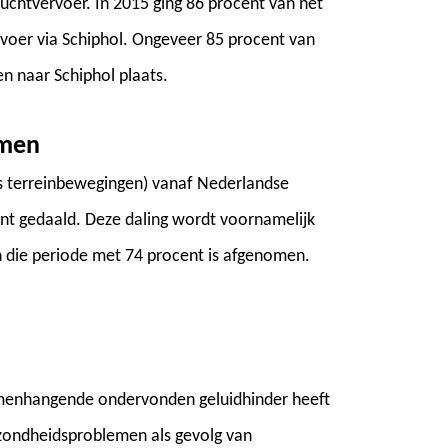
luchtvervoer. In 2015 ging 86 procent van het
voer via Schiphol. Ongeveer 85 procent van
n naar Schiphol plaats.
omen
us terreinbewegingen) vanaf Nederlandse
nt gedaald. Deze daling wordt voornamelijk
n die periode met 74 procent is afgenomen.
menhangende ondervonden geluidhinder heeft
ezondheidsproblemen als gevolg van