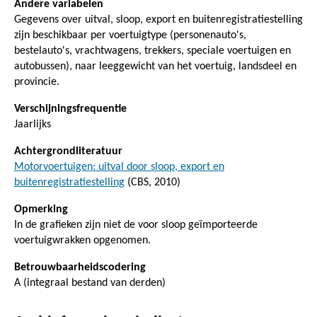
Andere variabelen
Gegevens over uitval, sloop, export en buitenregistratiestelling
zijn beschikbaar per voertuigtype (personenauto's,
bestelauto's, vrachtwagens, trekkers, speciale voertuigen en
autobussen), naar leeggewicht van het voertuig, landsdeel en
provincie.
Verschijningsfrequentie
Jaarlijks
Achtergrondliteratuur
Motorvoertuigen: uitval door sloop, export en
buitenregistratiestelling
(CBS, 2010)
Opmerking
In de grafieken zijn niet de voor sloop geïmporteerde
voertuigwrakken opgenomen.
Betrouwbaarheidscodering
A (integraal bestand van derden)