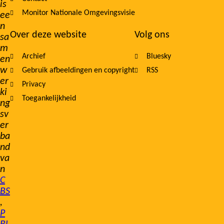
is
Monitor Nationale Omgevingsvisie
ee
n
Over deze website
Volg ons
sa
m
Archief
Bluesky
en
w
Gebruik afbeeldingen en copyright
RSS
er
Privacy
ki
Toegankelijkheid
ng
sv
er
ba
nd
va
n
C
BS
,
P