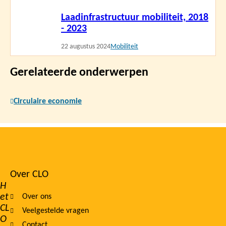
Lees
Laadinfrastructuur mobiliteit, 2018
meer
- 2023
22 augustus 2024
Mobiliteit
Gerelateerde onderwerpen
Circulaire economie
Over CLO
Footer
H
et
Over ons
navigation
CL
Veelgestelde vragen
O
Contact