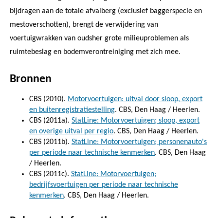
bijdragen aan de totale afvalberg (exclusief baggerspecie en
mestoverschotten), brengt de verwijdering van
voertuigwrakken van oudsher grote milieuproblemen als
ruimtebeslag en bodemverontreiniging met zich mee.
Bronnen
CBS (2010).
Motorvoertuigen: uitval door sloop, export
en buitenregistratiestelling
. CBS, Den Haag / Heerlen.
CBS (2011a).
StatLine: Motorvoertuigen; sloop, export
en overige uitval per regio
. CBS, Den Haag / Heerlen.
CBS (2011b).
StatLine: Motorvoertuigen; personenauto's
per periode naar technische kenmerken
. CBS, Den Haag
/ Heerlen.
CBS (2011c).
StatLine: Motorvoertuigen;
bedrijfsvoertuigen per periode naar technische
kenmerken
. CBS, Den Haag / Heerlen.