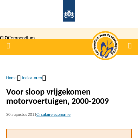
Overslaan
en
naar
de
CLO
Compendium
inhoud
Home
Men
gaan
|
voor de
Leefomgeving
Home
Indicatoren
Kruimelpad
Voor sloop vrijgekomen
motorvoertuigen, 2000-2009
30 augustus 2011
Circulaire economie